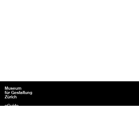
Museum
für Gestaltung
Zürich
eGuide
Contact
Legal information / Credits