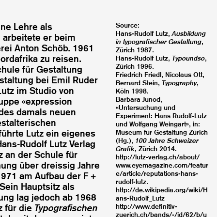
ine Lehre als
Source:
Hans-Rudolf Lutz,
Ausbildung
h arbeitete er beim
in typografischer Gestaltung
,
erei Anton Schöb. 1961
Zürich 1987.
ordafrika zu reisen.
Hans-Rudolf Lutz,
Typoundso
,
Zürich 1996.
hule für Gestaltung
Friedrich Friedl, Nicolaus Ott,
staltung bei Emil Ruder
Bernard Stein,
Typography
,
Lutz im Studio von
Köln 1998.
Barbara Junod,
Gruppe «expression
«Untersuchung und
n des damals neuen
Experiment: Hans Rudolf-Lutz
stalterischen
und Wolfgang Weingart», in:
ührte Lutz ein eigenes
Museum für Gestaltung Zürich
(Hg.),
100 Jahre Schweizer
Hans-Rudolf Lutz Verlag
Grafik
, Zürich 2014.
z an der Schule für
http://lutz-verlag.ch/about/
hung über dreissig Jahre
www.eyemagazine.com/featur
e/article/reputations-hans-
 1971 am Aufbau der F +
rudolf-lutz.
Sein Hauptsitz als
http://de.wikipedia.org/wiki/H
tung lag jedoch ab 1968
ans-Rudolf_Lutz
z für die
Typografischen
http://www.definitiv-
zuerich.ch/bands/-/id/62/b/u