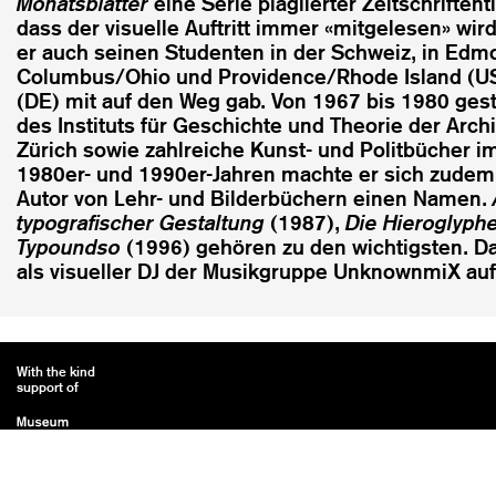
Monatsblätter
eine Serie plagiierter Zeitschriftenti
dass der visuelle Auftritt immer «mitgelesen» wird
er auch seinen Studenten in der Schweiz, in Edm
Columbus/Ohio und Providence/Rhode Island (U
(DE) mit auf den Weg gab. Von 1967 bis 1980 gest
des Instituts für Geschichte und Theorie der Archi
Zürich sowie zahlreiche Kunst- und Politbücher im
1980er- und 1990er-Jahren machte er sich zudem
Autor von Lehr- und Bilderbüchern einen Namen.
typografischer Gestaltung
(1987),
Die Hieroglyph
Typoundso
(1996) gehören zu den wichtigsten. Da
als visueller DJ der Musikgruppe UnknownmiX au
With the kind
support of