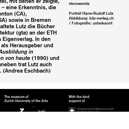
tel, mit denen er zeigte,
nknownmix
 – eine Erkenntnis, die
onton (CA),
Porträt Hans-Rudolf Lutz
Abbildung: lutz-verlag.ch
SA) sowie in Bremen
/ Fotografie: unbekannt
altete Lutz die Bücher
tektur (gta) an der ETH
 Eigenverlag. In den
 als Herausgeber und
Ausbildung in
en von heute
(1990) und
neben trat Lutz auch
f. (Andrea Eschbach)
The museum of
With the kind
Zurich University of the Arts
support of