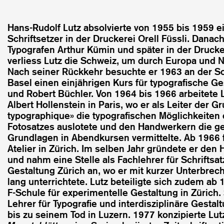
Hans-Rudolf Lutz absolvierte von 1955 bis 1959 e
Schriftsetzer in der Druckerei Orell Füssli. Danac
Typografen Arthur Kümin und später in der Druck
verliess Lutz die Schweiz, um durch Europa und N
Nach seiner Rückkehr besuchte er 1963 an der Sc
Basel einen einjährigen Kurs für typografische Ge
und Robert Büchler. Von 1964 bis 1966 arbeitete 
Albert Hollenstein in Paris, wo er als Leiter der 
typographique» die typografischen Möglichkeite
Fotosatzes auslotete und den Handwerkern die ge
Grundlagen in Abendkursen vermittelte. Ab 1966 f
Atelier in Zürich. Im selben Jahr gründete er den 
und nahm eine Stelle als Fachlehrer für Schriftsat
Gestaltung Zürich an, wo er mit kurzer Unterbrec
lang unterrichtete. Lutz beteiligte sich zudem ab
F-Schule für experimentelle Gestaltung in Zürich. 
Lehrer für Typografie und interdisziplinäre Gestal
bis zu seinem Tod in Luzern. 1977 konzipierte Lut