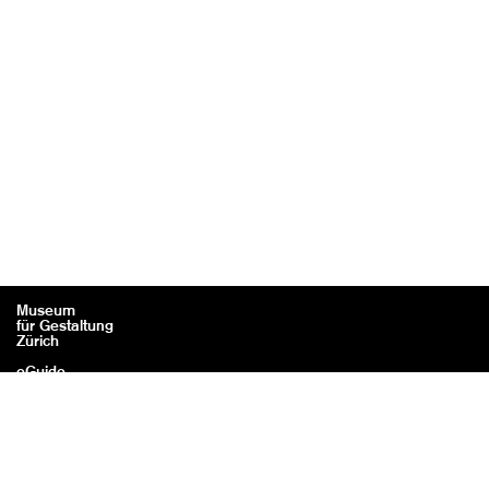
Museum
für Gestaltung
Zürich
eGuide
Contact
Legal information / Credits