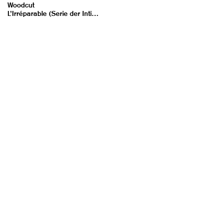
Woodcut
L’Irréparable (Serie der Intimités X)