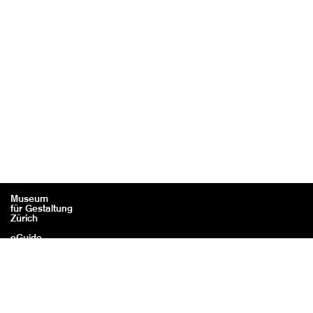
Museum
für Gestaltung
Zürich
eGuide
Contact
Legal information / Credits