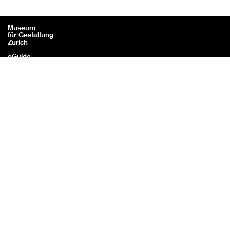
Museum
für Gestaltung
Zürich
eGuide
Contact
Legal information / Credits
Data protection
With the kind
support of