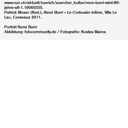
www.nzz.ch/aktuell/zuerich/zuercher_kultur/rene-burri-wird-80-
jahre-alt-1.18060325.
Patrick Moser (Red.),
René Burri – Le Corbusier intime
, Villa Le
Lac, Corseaux 2011.
Porträt René Burri
Abbildung: fotocommunity.de / Fotografie: Kostas Maros