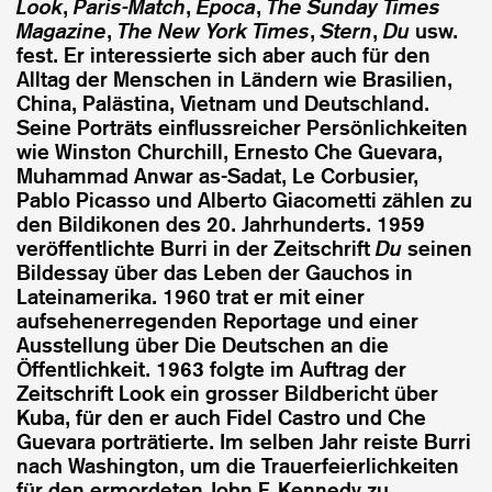
Look
,
Paris-Match
,
Epoca
,
The Sunday Times
Magazine
,
The New York Times
,
Stern
,
Du
usw.
fest. Er interessierte sich aber auch für den
Alltag der Menschen in Ländern wie Brasilien,
China, Palästina, Vietnam und Deutschland.
Seine Porträts einflussreicher Persönlichkeiten
wie Winston Churchill, Ernesto Che Guevara,
Muhammad Anwar as-Sadat, Le Corbusier,
Pablo Picasso und Alberto Giacometti zählen zu
den Bildikonen des 20. Jahrhunderts. 1959
veröffentlichte Burri in der Zeitschrift
Du
seinen
Bildessay über das Leben der Gauchos in
Lateinamerika. 1960 trat er mit einer
aufsehenerregenden Reportage und einer
Ausstellung über Die Deutschen an die
Öffentlichkeit. 1963 folgte im Auftrag der
Zeitschrift Look ein grosser Bildbericht über
Kuba, für den er auch Fidel Castro und Che
Guevara porträtierte. Im selben Jahr reiste Burri
nach Washington, um die Trauerfeierlichkeiten
für den ermordeten John F. Kennedy zu