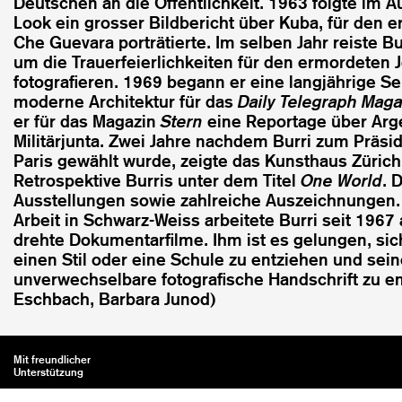
Deutschen an die Öffentlichkeit. 1963 folgte im Au
Look ein grosser Bildbericht über Kuba, für den e
Che Guevara porträtierte. Im selben Jahr reiste B
um die Trauerfeierlichkeiten für den ermordeten 
fotografieren. 1969 begann er eine langjährige 
moderne Architektur für das
Daily Telegraph Maga
er für das Magazin
Stern
eine Reportage über Arge
Militärjunta. Zwei Jahre nachdem Burri zum Prä
Paris gewählt wurde, zeigte das Kunsthaus Zürich
Retrospektive Burris unter dem Titel
One World
. 
Ausstellungen sowie zahlreiche Auszeichnungen. P
Arbeit in Schwarz-Weiss arbeitete Burri seit 1967
drehte Dokumentarfilme. Ihm ist es gelungen, sic
einen Stil oder eine Schule zu entziehen und sein
unverwechselbare fotografische Handschrift zu e
Eschbach, Barbara Junod)
Mit freundlicher
Unterstützung