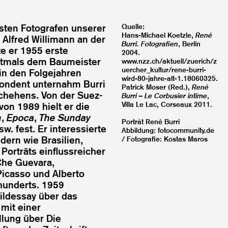
dsten Fotografen unserer
Quelle:
Hans-Michael Koetzle,
René
 Alfred Willimann an der
Burri. Fotografien
, Berlin
e er 1955 erste
2004.
stmals dem Baumeister
www.nzz.ch/aktuell/zuerich/z
uercher_kultur/rene-burri-
in den Folgejahren
wird-80-jahre-alt-1.18060325.
pondent unternahm Burri
Patrick Moser (Red.),
René
chehens. Von der Suez-
Burri – Le Corbusier intime
,
Villa Le Lac, Corseaux 2011.
on 1989 hielt er die
h
,
Epoca
,
The Sunday
Porträt René Burri
w. fest. Er interessierte
Abbildung: fotocommunity.de
dern wie Brasilien,
/ Fotografie: Kostas Maros
Porträts einflussreicher
Che Guevara,
icasso und Alberto
hunderts. 1959
ildessay über das
 mit einer
lung über Die