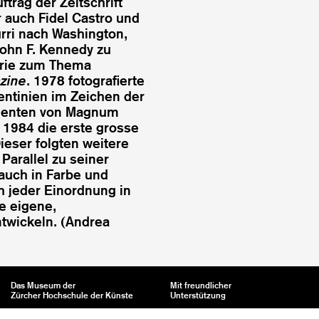
ftrag der Zeitschrift
r auch Fidel Castro und
urri nach Washington,
John F. Kennedy zu
Serie zum Thema
zine
. 1978 fotografierte
ntinien im Zeichen der
sidenten von Magnum
 1984 die erste grosse
Dieser folgten weitere
arallel zu seiner
 auch in Farbe und
h jeder Einordnung in
e eigene,
ntwickeln. (Andrea
Das Museum der
Mit freundlicher
Zürcher Hochschule der Künste
Unterstützung