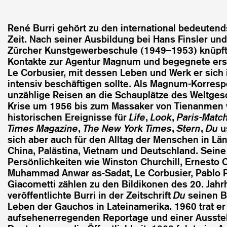
René Burri gehört zu den international bedeuten
Zeit. Nach seiner Ausbildung bei Hans Finsler und
Zürcher Kunstgewerbeschule (1949–1953) knüpft
Kontakte zur Agentur Magnum und begegnete er
Le Corbusier, mit dessen Leben und Werk er sich 
intensiv beschäftigen sollte. Als Magnum-Korres
unzählige Reisen an die Schauplätze des Weltges
Krise um 1956 bis zum Massaker von Tienanmen v
historischen Ereignisse für
Life
,
Look
,
Paris-Matc
Times Magazine
,
The New York Times
,
Stern
,
Du
us
sich aber auch für den Alltag der Menschen in Län
China, Palästina, Vietnam und Deutschland. Seine 
Persönlichkeiten wie Winston Churchill, Ernesto 
Muhammad Anwar as-Sadat, Le Corbusier, Pablo P
Giacometti zählen zu den Bildikonen des 20. Jahr
veröffentlichte Burri in der Zeitschrift
Du
seinen B
Leben der Gauchos in Lateinamerika. 1960 trat er
aufsehenerregenden Reportage und einer Ausstel