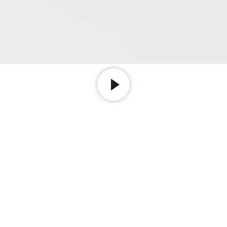
eiten von Elsi Giauque (1900–1989) zeugen von
und Selbstdisziplin im Feld des Textildesign.
 die assortierten Manschetten bilden mit den
n Glasperlen eine harmonische Einheit und
idungsstück zu veredeln.
r Textilgestalterin Elsi Giauque webte diesen
ten Manschetten während ihrer Ausbildung an der
ule. Sie stehen am Anfang einer lebenslangen