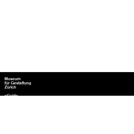
Museum
für Gestaltung
Zürich
eGuide
Kontakt
Rechtliches / Impressum