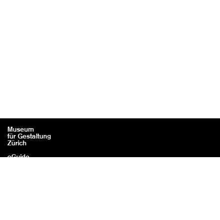
Museum
für Gestaltung
Zürich
eGuide
Kontakt
Rechtliches / Impressum