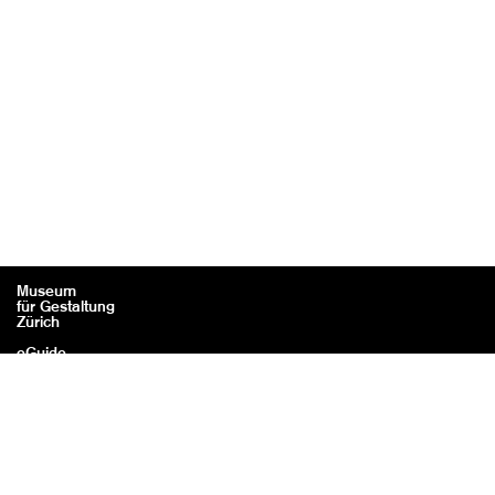
Museum
für Gestaltung
Zürich
eGuide
Kontakt
Rechtliches / Impressum