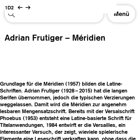
1D2
S
Menü
c
h
a
Adrian Frutiger – Méridien
l
t
e
N
a
v
i
Grundlage für die Méridien (1957) bilden die Latine-
g
Schriften. Adrian Frutiger (1928 – 2015) hat die langen
a
Serifen übernommen, jedoch die typischen Verzierungen
t
weggelassen. Damit wird die Méridien zur angenehm
i
lesbaren Mengensatzschrift. Bereits mit der Versalschrift
o
Phoebus (1953) entsteht eine Latine-basierte Schrift für
n
Titelanwendungen, 1984 entwirft er die Versailles, ein
interessanter Versuch, der zeigt, wieviele spielerische
Elemente eine Leseschrift verkraften kann, ohne dass die