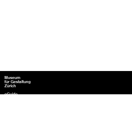
Museum
für Gestaltung
Zürich
eGuide
Kontakt
Rechtliches / Impressum