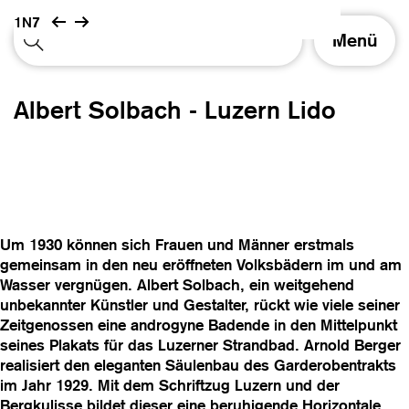
1N7
S
Menü
c
h
a
Albert Solbach - Luzern Lido
l
t
e
N
a
v
i
Um 1930 können sich Frauen und Männer erstmals
g
gemeinsam in den neu eröffneten Volksbädern im und am
a
Wasser vergnügen. Albert Solbach, ein weitgehend
t
unbekannter Künstler und Gestalter, rückt wie viele seiner
i
Zeitgenossen eine androgyne Badende in den Mittelpunkt
o
seines Plakats für das Luzerner Strandbad. Arnold Berger
n
realisiert den eleganten Säulenbau des Garderobentrakts
im Jahr 1929. Mit dem Schriftzug Luzern und der
Bergkulisse bildet dieser eine beruhigende Horizontale