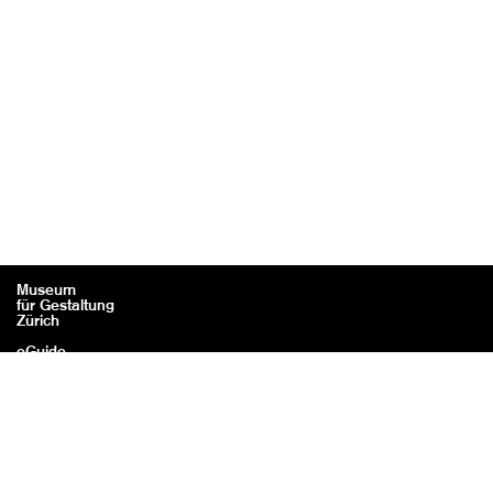
Museum
für Gestaltung
Zürich
eGuide
Kontakt
Rechtliches / Impressum