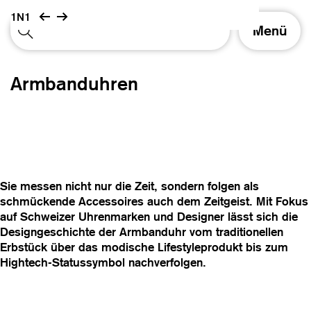
1N1
S
Menü
c
h
a
Armbanduhren
l
t
e
N
a
v
i
Sie messen nicht nur die Zeit, sondern folgen als
g
schmückende Accessoires auch dem Zeitgeist. Mit Fokus
a
auf Schweizer Uhrenmarken und Designer lässt sich die
t
Designgeschichte der Armbanduhr vom traditionellen
i
Erbstück über das modische Lifestyleprodukt bis zum
o
Hightech-Statussymbol nachverfolgen.
n