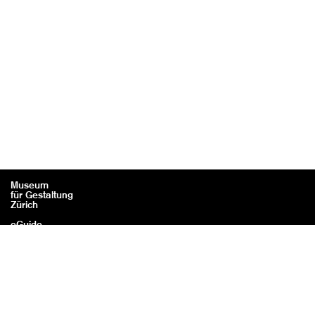
Museum
für Gestaltung
Zürich
eGuide
Kontakt
Rechtliches / Impressum