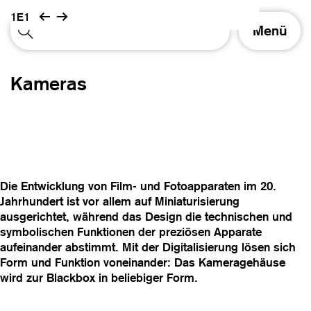
1E1
S
Menü
c
h
a
Kameras
l
t
e
N
a
v
i
Die Entwicklung von Film- und Fotoapparaten im 20.
g
Jahrhundert ist vor allem auf Miniaturisierung
a
ausgerichtet, während das Design die technischen und
t
symbolischen Funktionen der preziösen Apparate
i
aufeinander abstimmt. Mit der Digitalisierung lösen sich
o
Form und Funktion voneinander: Das Kameragehäuse
n
wird zur Blackbox in beliebiger Form.