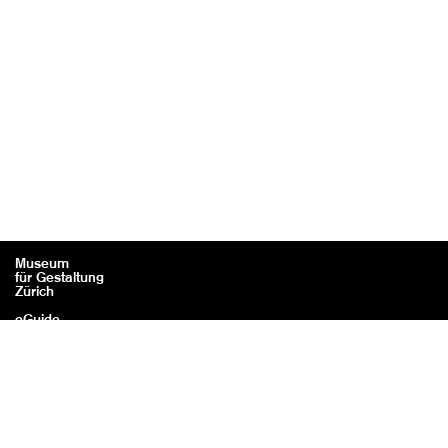
Museum
für Gestaltung
Zürich
eGuide
Kontakt
Rechtliches / Impressum