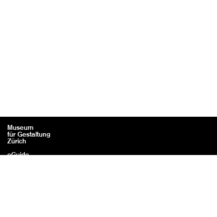
Museum
für Gestaltung
Zürich
eGuide
Kontakt
Rechtliches / Impressum