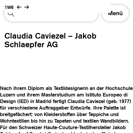
1W6
S
Menü
c
h
a
Claudia Caviezel – Jakob
l
t
Schlaepfer AG
e
N
a
v
i
g
a
Nach ihrem Diplom als Textildesignerin an der Hochschule
t
Luzern und ihrem Masterstudium am Istituto Europeo di
i
Design (IED) in Madrid fertigt Claudia Caviezel (geb. 1977)
o
für verschiedene Auftraggeber Entwürfe. Ihre Palette ist
n
breitgefächert: von Kleiderstoffen über Teppiche und
Wohntextilien bis hin zu Tapeten und textilen Wandbildern.
Für den Schweizer Haute-Couture-Textilhersteller Jakob