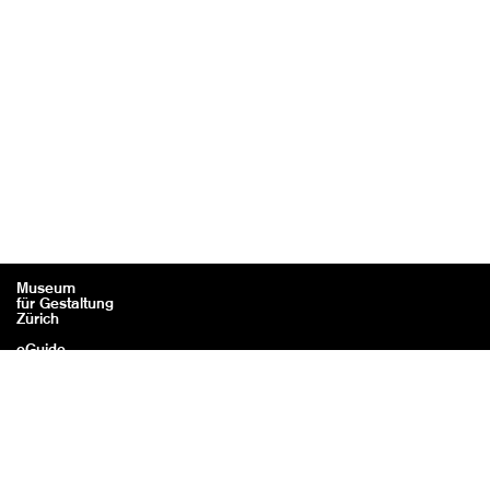
Museum
für Gestaltung
Zürich
eGuide
Kontakt
Rechtliches / Impressum