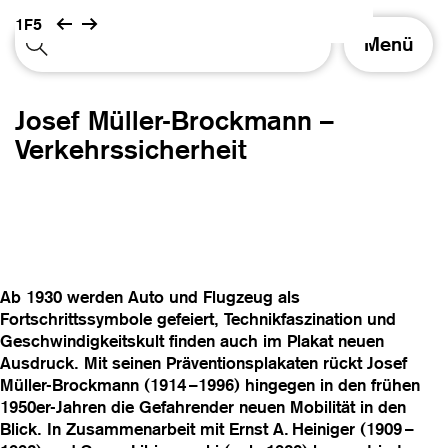
1F5
S
Menü
c
h
a
Josef Müller-Brockmann –
l
t
Verkehrssicherheit
e
N
a
v
i
g
a
Ab 1930 werden Auto und Flugzeug als
t
Fortschrittssymbole gefeiert, Technikfaszination und
i
Geschwindigkeitskult finden auch im Plakat neuen
o
Ausdruck. Mit seinen Präventionsplakaten rückt Josef
n
Müller-Brockmann (1914 –1996) hingegen in den frühen
1950er-Jahren die Gefahrender neuen Mobilität in den
Blick. In Zusammenarbeit mit Ernst A. Heiniger (1909 –