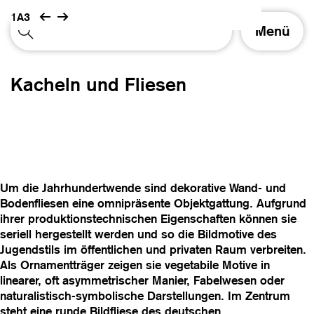
1A3
S
Menü
c
h
a
Kacheln und Fliesen
l
t
e
N
a
v
i
Um die Jahrhundertwende sind dekorative Wand- und
g
Bodenfliesen eine omnipräsente Objektgattung. Aufgrund
a
ihrer produktionstechnischen Eigenschaften können sie
t
seriell hergestellt werden und so die Bildmotive des
i
Jugendstils im öffentlichen und privaten Raum verbreiten.
o
Als Ornamentträger zeigen sie vegetabile Motive in
n
linearer, oft asymmetrischer Manier, Fabelwesen oder
naturalistisch-symbolische Darstellungen. Im Zentrum
steht eine runde Bildfliese des deutschen