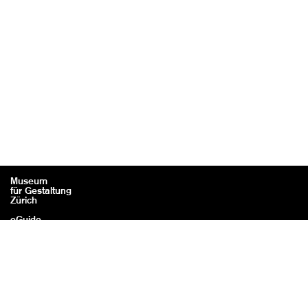
Museum
für Gestaltung
Zürich
eGuide
Kontakt
Rechtliches / Impressum