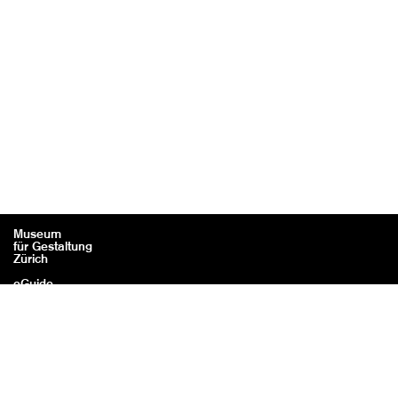
Museum
für Gestaltung
Zürich
eGuide
Kontakt
Rechtliches / Impressum