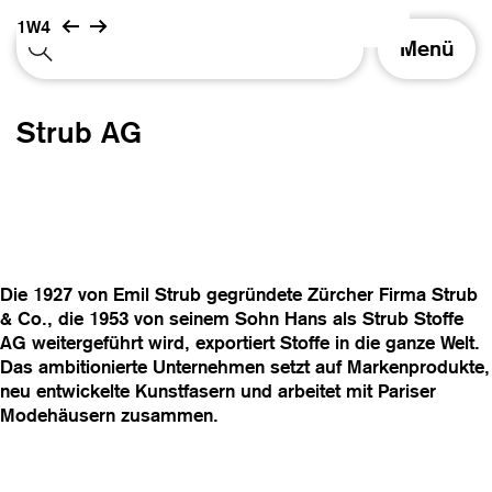
1W4
S
Menü
c
h
a
Strub AG
l
t
e
N
a
v
i
Die 1927 von Emil Strub gegründete Zürcher Firma Strub
g
& Co., die 1953 von seinem Sohn Hans als Strub Stoffe
a
AG weitergeführt wird, exportiert Stoffe in die ganze Welt.
t
Das ambitionierte Unternehmen setzt auf Markenprodukte,
i
neu entwickelte Kunstfasern und arbeitet mit Pariser
o
Modehäusern zusammen.
n