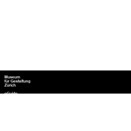
Museum
für Gestaltung
Zürich
eGuide
Kontakt
Rechtliches / Impressum