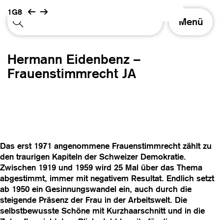
1G8
S
Menü
c
h
a
Hermann Eidenbenz –
l
t
Frauenstimmrecht JA
e
N
a
v
i
g
a
Das erst 1971 angenommene Frauenstimmrecht zählt zu
t
den traurigen Kapiteln der Schweizer Demokratie.
i
Zwischen 1919 und 1959 wird 25 Mal über das Thema
o
abgestimmt, immer mit negativem Resultat. Endlich setzt
n
ab 1950 ein Gesinnungswandel ein, auch durch die
steigende Präsenz der Frau in der Arbeitswelt. Die
selbstbewusste Schöne mit Kurzhaarschnitt und in die