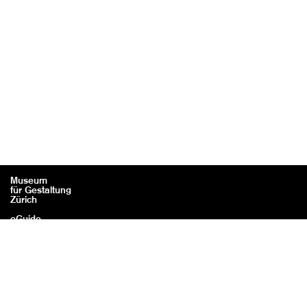
Museum
für Gestaltung
Zürich
eGuide
Kontakt
Rechtliches / Impressum