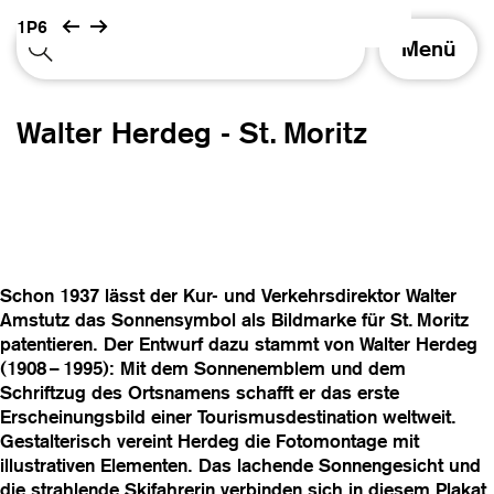
1P6
S
Menü
c
h
a
Walter Herdeg - St. Moritz
l
t
e
N
a
v
i
Schon 1937 lässt der Kur- und Verkehrsdirektor Walter
g
Amstutz das Sonnensymbol als Bildmarke für St. Moritz
a
patentieren. Der Entwurf dazu stammt von Walter Herdeg
t
(1908 – 1995): Mit dem Sonnenemblem und dem
i
Schriftzug des Ortsnamens schafft er das erste
o
Erscheinungsbild einer Tourismusdestination weltweit.
n
Gestalterisch vereint Herdeg die Fotomontage mit
illustrativen Elementen. Das lachende Sonnengesicht und
die strahlende Skifahrerin verbinden sich in diesem Plakat