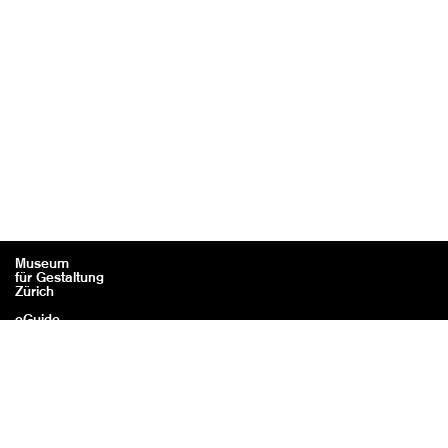
Museum
für Gestaltung
Zürich
eGuide
Kontakt
Rechtliches / Impressum