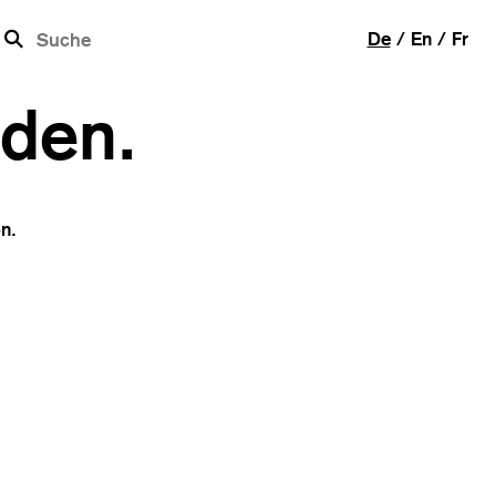
b
De
En
Fr
rden.
n.