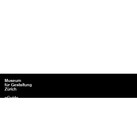
Museum
für Gestaltung
Zürich
eGuide
Kontakt
Rechtliches / Impressum