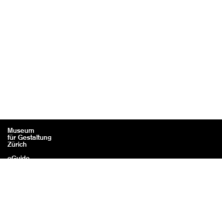
Museum
für Gestaltung
Zürich
eGuide
Kontakt
Rechtliches / Impressum