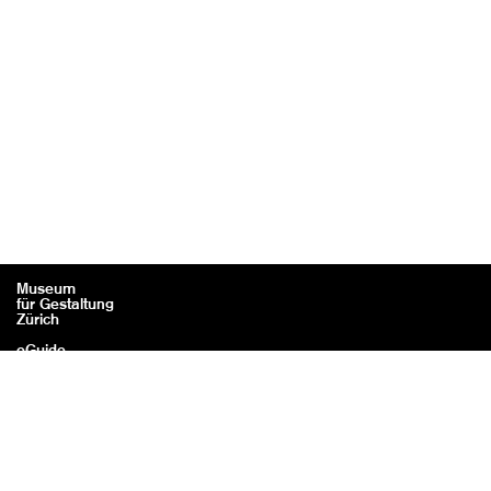
Museum
für Gestaltung
Zürich
eGuide
Kontakt
Rechtliches / Impressum