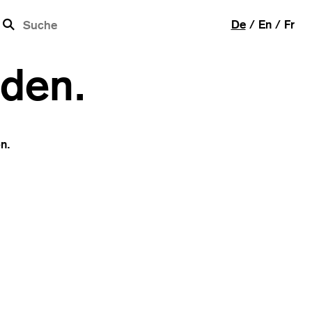
b
De
En
Fr
rden.
n.