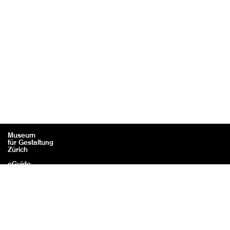
Museum
für Gestaltung
Zürich
eGuide
Kontakt
Rechtliches / Impressum