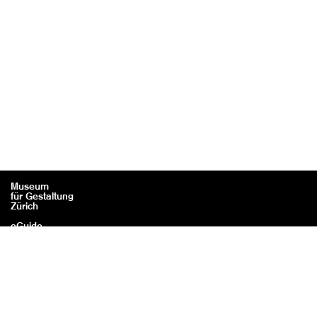
Museum
für Gestaltung
Zürich
eGuide
Kontakt
Rechtliches / Impressum