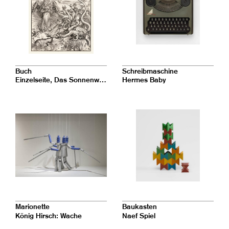
Buch
Schreibmaschine
Einzelseite, Das Sonnenweib und der siebenhäuptige Drache (Apokalypse – Die Offenbarung des Johannes)
Hermes Baby
Marionette
Baukasten
König Hirsch: Wache
Naef Spiel