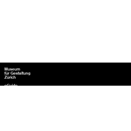
Museum
für Gestaltung
Zürich
eGuide
Kontakt
Rechtliches / Impressum
Datenschutz