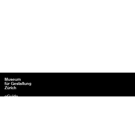
Museum
für Gestaltung
Zürich
eGuide
Kontakt
Rechtliches / Impressum