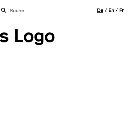
b
De
En
Fr
es Logo