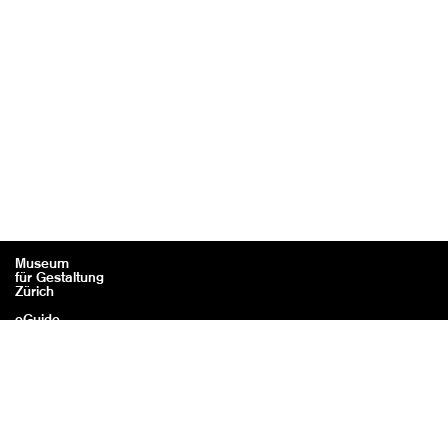
Museum
für Gestaltung
Zürich
eGuide
Kontakt
Rechtliches / Impressum