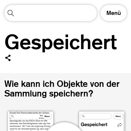
S
Menü
c
h
a
Gespeichert
l
t
e
N
k
a
v
i
g
Wie kann ich Objekte von der
a
Sammlung speichern?
t
i
o
n