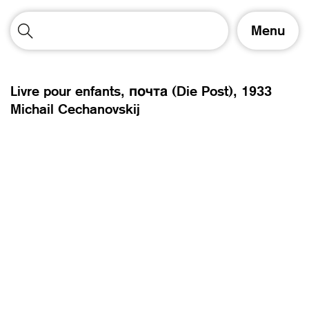
A
Menu
f
f
i
c
Livre pour enfants, почта (Die Post),
1933
h
Michail Cechanovskij
e
r
/
m
a
s
q
u
e
r
l
a
n
a