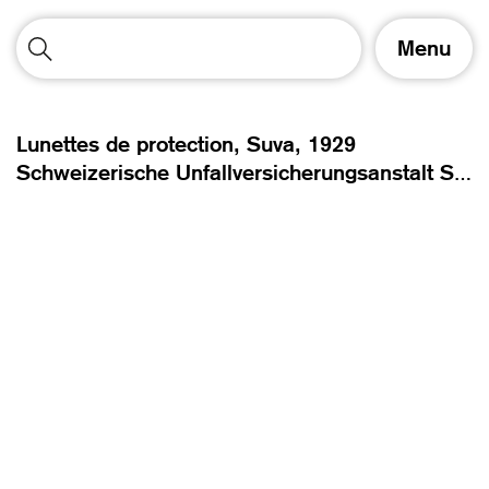
A
Menu
f
f
i
c
Lunettes de protection, Suva,
1929
h
e
Schweizerische Unfallversicherungsanstalt SUVA / CNA / INSAI
r
/
m
a
s
q
u
e
r
l
a
n
a