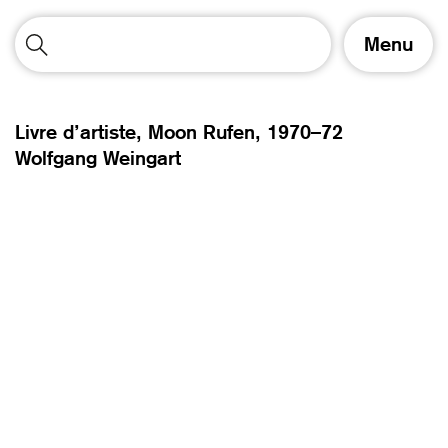
A
Menu
f
f
i
c
Livre d’artiste, Moon Rufen,
1970–72
h
Wolfgang Weingart
e
r
/
m
a
s
q
u
e
r
l
a
n
a