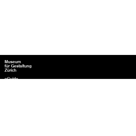
Museum
für Gestaltung
Zürich
eGuide
Contact
Mentions légales / Crédits
Confidentialité