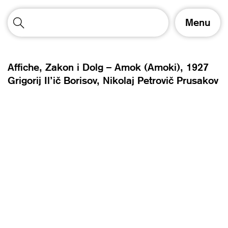
A
Menu
f
f
i
c
Affiche, Zakon i Dolg – Amok (Amoki),
1927
h
Grigorij Il’ič Borisov
Nikolaj Petrovič Prusakov
e
r
/
m
a
s
q
u
e
r
l
a
n
a