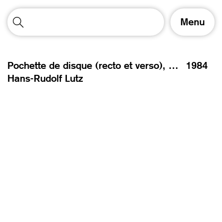
A
Menu
f
f
i
c
Pochette de disque (recto et verso), Unknownmix – UX,
1984
h
Hans-Rudolf Lutz
e
r
/
m
a
s
q
u
e
r
l
a
n
a