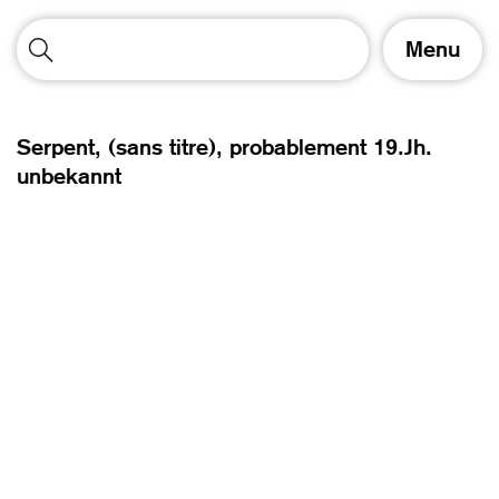
A
Menu
f
f
i
c
Serpent, (sans titre),
probablement 19.Jh.
h
unbekannt
e
r
/
m
a
s
q
u
e
r
l
a
n
a