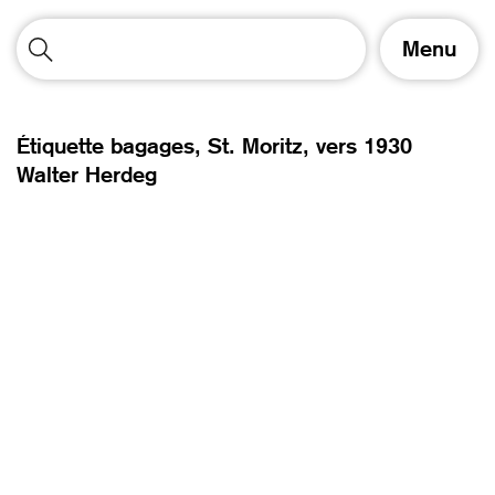
A
Menu
f
f
i
c
Étiquette bagages, St. Moritz,
vers 1930
h
Walter Herdeg
e
r
/
m
a
s
q
u
e
r
l
a
n
a