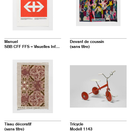
des
v
i
g
articles
a
t
i
Manuel
Devant de coussin
o
SBB CFF FFS – Visuelles Informationssystem in Bahnhöfen und Stationen – 1.01 Die Konstruktion des SBB Signets
(sans titre)
n
Tissu décoratif
Tricycle
(sans titre)
Modell 1143