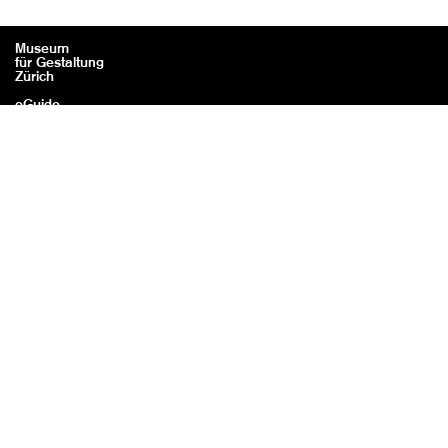
Museum
für Gestaltung
Zürich
eGuide
Contact
Mentions légales / Crédits
Confidentialité
Avec le
soutien de