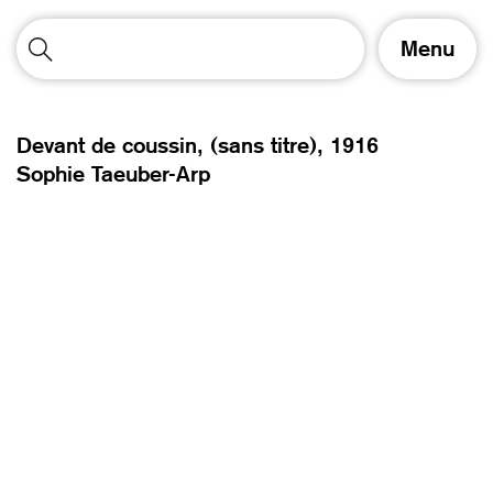
A
Menu
f
f
i
c
Devant de coussin, (sans titre),
1916
h
Sophie Taeuber-Arp
e
r
/
m
a
s
q
u
e
r
l
a
n
a