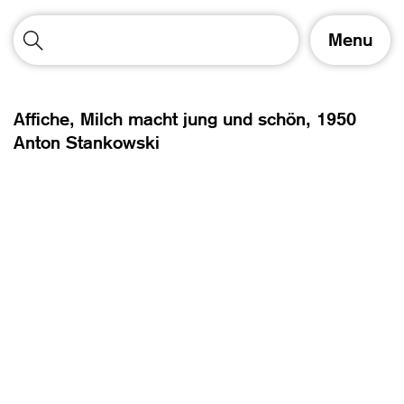
A
Menu
f
f
i
c
Affiche, Milch macht jung und schön,
1950
h
Anton Stankowski
e
r
/
m
a
s
q
u
e
r
l
a
n
a