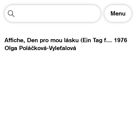
A
Menu
f
f
i
c
Affiche, Den pro mou lásku (Ein Tag für meine Liebe),
1976
h
Olga Poláčková-Vyleťalová
e
r
/
m
a
s
q
u
e
r
l
a
n
a