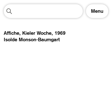
A
Menu
f
f
i
c
Affiche, Kieler Woche,
1969
h
Isolde Monson-Baumgart
e
r
/
m
a
s
q
u
e
r
l
a
n
a