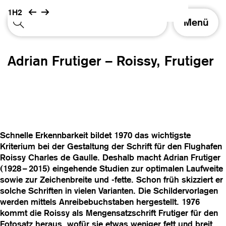
1H2
S
Menü
c
h
a
Adrian Frutiger – Roissy, Frutiger
l
t
e
N
a
v
i
Schnelle Erkennbarkeit bildet 1970 das wichtigste
g
Kriterium bei der Gestaltung der Schrift für den Flughafen
a
Roissy Charles de Gaulle. Deshalb macht Adrian Frutiger
t
(1928 – 2015) eingehende Studien zur optimalen Laufweite
i
sowie zur Zeichenbreite und -fette. Schon früh skizziert er
o
solche Schriften in vielen Varianten. Die Schildervorlagen
n
werden mittels Anreibebuchstaben hergestellt. 1976
kommt die Roissy als Mengensatzschrift Frutiger für den
Fotosatz heraus, wofür sie etwas weniger fett und breit