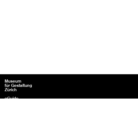
Museum
für Gestaltung
Zürich
eGuide
Kontakt
Rechtliches / Impressum