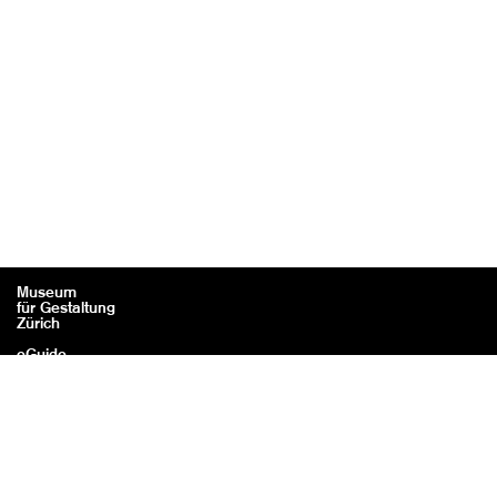
Museum
für Gestaltung
Zürich
eGuide
Kontakt
Rechtliches / Impressum