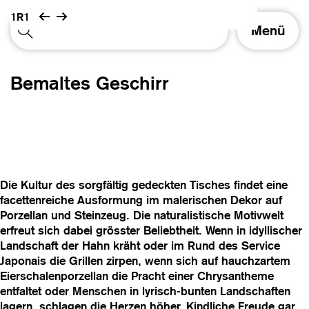
1R1
S
Menü
c
h
a
Bemaltes Geschirr
l
t
e
N
a
v
i
Die Kultur des sorgfältig gedeckten Tisches findet eine
g
facettenreiche Ausformung im malerischen Dekor auf
a
Porzellan und Steinzeug. Die naturalistische Motivwelt
t
erfreut sich dabei grösster Beliebtheit. Wenn in idyllischer
i
Landschaft der Hahn kräht oder im Rund des Service
o
Japonais die Grillen zirpen, wenn sich auf hauchzartem
n
Eierschalenporzellan die Pracht einer Chrysantheme
entfaltet oder Menschen in lyrisch-bunten Landschaften
lagern, schlagen die Herzen höher. Kindliche Freude gar