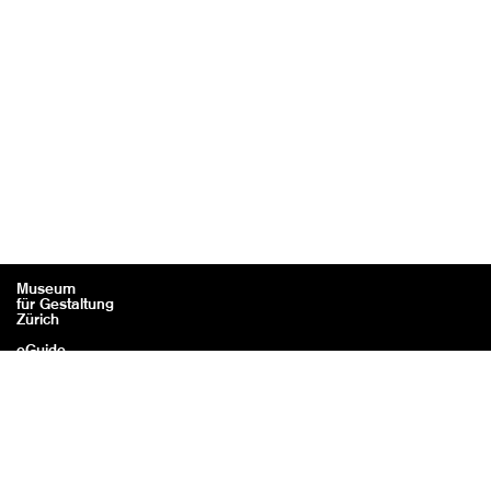
Museum
für Gestaltung
Zürich
eGuide
Kontakt
Rechtliches / Impressum