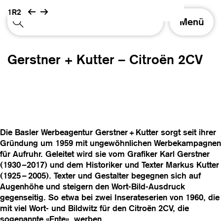
1R2
S
Menü
c
h
a
Gerstner + Kutter – Citroën 2CV
l
t
e
N
a
v
i
Die Basler Werbeagentur Gerstner + Kutter sorgt seit ihrer
g
Gründung um 1959 mit ungewöhnlichen Werbekampagnen
a
für Aufruhr. Geleitet wird sie vom Grafiker Karl Gerstner
t
(1930 –2017) und dem Historiker und Texter Markus Kutter
i
(1925 – 2005). Texter und Gestalter begegnen sich auf
o
Augenhöhe und steigern den Wort-Bild-Ausdruck
n
gegenseitig. So etwa bei zwei Inserateserien von 1960, die
mit viel Wort- und Bildwitz für den Citroën 2CV, die
sogenannte «Ente», werben.