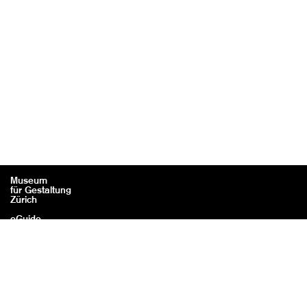
Museum
für Gestaltung
Zürich
eGuide
Kontakt
Rechtliches / Impressum