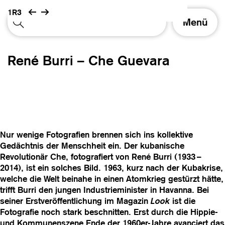
1R3
S
Menü
c
h
a
René Burri – Che Guevara
l
t
e
N
a
v
i
Nur wenige Fotografien brennen sich ins kollektive
g
Gedächtnis der Menschheit ein. Der kubanische
a
Revolutionär Che, fotografiert von René Burri (1933 –
t
2014), ist ein solches Bild. 1963, kurz nach der Kubakrise,
i
welche die Welt beinahe in einen Atomkrieg gestürzt hätte,
o
trifft Burri den jungen Industrieminister in Havanna. Bei
n
seiner Erstveröffentlichung im Magazin
Look
ist die
Fotografie noch stark beschnitten. Erst durch die Hippie-
und Kommunenszene Ende der 1960er-Jahre avanciert das